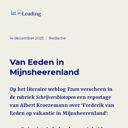
Geplaatst
Tags
14 december 2025
Redactie
op
Van Eeden in
Mijnsheerenland
Op het literaire weblog
Tzum
verscheen in
de rubriek
Schrijversbiotopen
een reportage
van Albert Kroezemann over ‘Frederik van
Eeden op vakantie in Mijnsheerenland’: