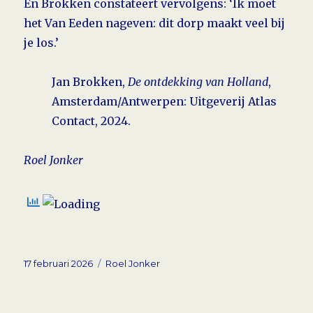
En Brokken constateert vervolgens: ‘Ik moet
het Van Eeden nageven: dit dorp maakt veel bij
je los.’
Jan Brokken,
De ontdekking van Holland
,
Amsterdam/Antwerpen: Uitgeverij Atlas
Contact, 2024.
Roel Jonker
Geplaatst
Tags
17 februari 2026
Roel Jonker
op