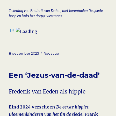
Tekening van Frederik van Eeden, met korenmolen
De goede
hoop
en links het dorpje Westmaas.
Geplaatst
Tags
8 december 2025
Redactie
op
Een ‘Jezus-van-de-daad’
Frederik van Eeden als hippie
Eind 2024 verscheen
De eerste hippies.
Bloemenkinderen van het fin de siècle
. Frank