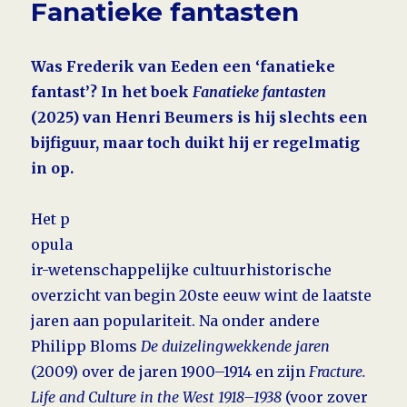
Fanatieke fantasten
Was Frederik van Eeden een ‘fanatieke
fantast’? In het boek
Fanatieke fantasten
(2025) van Henri Beumers is hij slechts een
bijfiguur, maar toch duikt hij er regelmatig
in op.
Het p
opula
ir-wetenschap­pe­lij­ke cultuurhistorische
overzicht van begin 20ste eeuw wint de laatste
jaren aan populariteit. Na onder andere
Philipp Bloms
De duizeling­wekkende jaren
(2009) over de jaren 1900–1914 en zijn
Fracture.
Life and Culture in the West 1918–1938
(voor zover